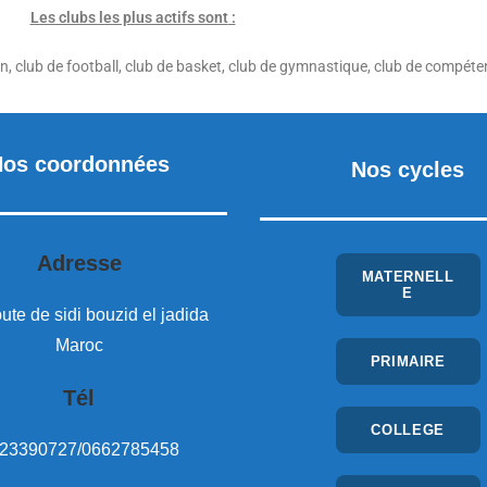
Les clubs les plus actifs sont
:
an, club de football, club de basket, club de gymnastique, club de compéte
Nos coordonnées
Nos cycles
Adresse
MATERNELL
E
oute de sidi bouzid el jadida
Maroc
PRIMAIRE
Tél
COLLEGE
23390727/0662785458